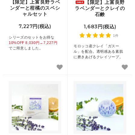
【限定】上富良野ラベ
【限定】上富良野
ンダーと柑橘のスペシ
ラベンダーとクレイの
ャルセット
石鹸
7,227円(税込)
1,683円(税込)
1件
シリーズのセットをお得な
10%OFF 8,030円→7,227円
モロッコ産クレイ「ガスー
でご用意しました。
ル」を配合。透明感ある素肌
に磨きあげるクレイソープ。