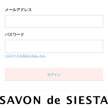
メールアドレス
パスワード
パスワードを忘れた方はこちら