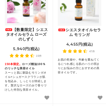
【数量限定】シエス
シエスタオイルセラ
タオイルセラム ローズ
ム モリンガ
のしずく
4,455円(税込)
5,940円(税込)
47件
15件
お肌の乾燥や、年齢を重ねてく
るにつれ感じる肌のハリの弱ま
150本限定。
ローズ精油100％
りにお悩みの方におすすめの美
のリッチな美容オイル
容オイルです。
スーッと肌に馴染むモリンガオ
イル×シュガースクワランが肌
を包込み、しっとりが持続しま
す。贅沢なローズのみで香りづ
けした特別な美容オイル。