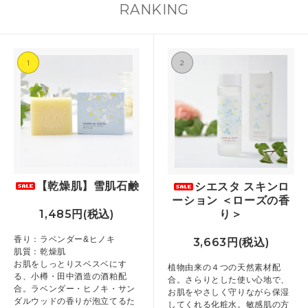
RANKING
シュクレ １個 ※ブレンド精油
り、しっとりなめらかな洗い上がりに仕
にあわせて、Delphi momo（デルフィモ
は含まれません。 8月限定「涼
上げました。 たくさん泡立てて、もっち
モ）の作家としても活躍されている渡邊
りとした泡が肌を包み込む気持ちよさを
佐智恵さんが、新しく店舗スタッフが仲
感じてください。 ◆涼凪 バスソルト ミ
間入りしました。どうぞよろしくお願い
ネラル豊富な死海の塩を使用。夏の入浴
いたします。 創業記念セールは本日スタ
1
2
は、ぬるめのお湯の半身浴で気分もリフ
ート、8月31日までオリジナルアイテム
レッシュ。 グリーン調の清涼感のあるマ
10%OFF！ みなさまへの感謝の気持ちを
ートルとペパーミントの香りで、疲れを
込めて、SAVON de SIESTAオリジナル
癒すバスタイムを楽しみください。 8月
アイテムが８月中10%OFFでお買い物い
限定「涼凪シリーズ」は8月5日(水)か
ただけます。 これまでの創業記念セール
ら、オンラインショップと直営店で販売
対象商品は定番アイテムのみとなってい
スタート！1
るのですが、今回は限定商品(８月限定除
く)、タオル類も対象となります！また、
これまで対象となっていなかった『みつ
ばちトート』も対象となります！！ 【セ
【乾燥肌】雪肌石鹸
シエスタ スキンロ
ール期間】 2026年8月1日(土)12時～8月
ーション ＜ローズの香
31日(月) ＊直営店Siesta Labo.は定
1,485円(税込)
り＞
香り：ラベンダー&ヒノキ
3,663円(税込)
肌質：乾燥肌
お肌をしっとりスベスベにす
植物由来の４つの天然素材配
る、小樽・田中酒造の酒粕配
合。さらりとした使い心地で、
合。ラベンダー・ヒノキ・サン
お肌をやさしく守りながら保湿
ダルウッドの香りが泡立てるた
してくれる化粧水。敏感肌の方