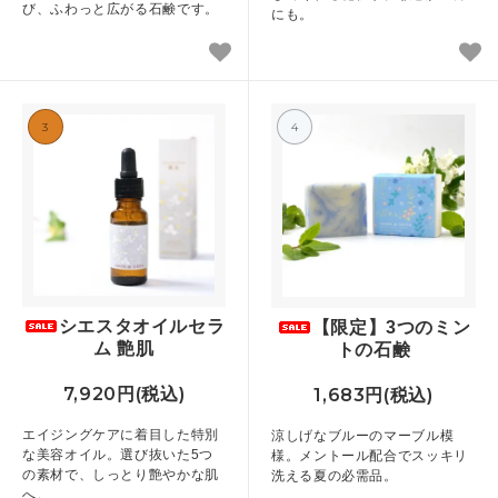
び、ふわっと広がる石鹸です。
にも。
3
4
シエスタオイルセラ
【限定】3つのミン
ム 艶肌
トの石鹸
7,920円(税込)
1,683円(税込)
エイジングケアに着目した特別
涼しげなブルーのマーブル模
な美容オイル。選び抜いた5つ
様。メントール配合でスッキリ
の素材で、しっとり艶やかな肌
洗える夏の必需品。
へ。