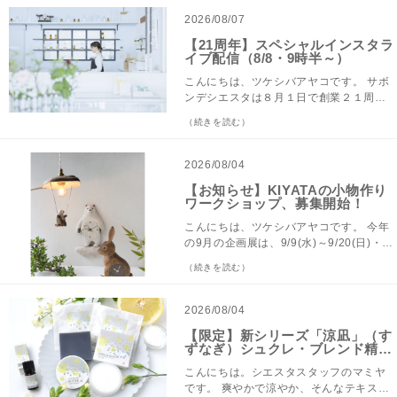
ル」を開催中です。 いつもお使いのアイ
2026/08/07
テムを買い足される方や、気になってい
【21周年】スペシャルインスタラ
たアイテムを買いにきてくださる方な
イブ配信（8/8・9時半～）
ど、たくさんのお客様にご利用いただけ
て嬉しく思います。 セール期間中、お店
こんにちは、ツケシバアヤコです。 サボ
スタッフの「セールアイテム、私がお買
ンデシエスタは８月１日で創業２１周年
い物したいのはこれ！」を連載形式でご
を迎えました。 21周年セールもたくさん
（続きを読む）
紹介します。今日はヨシダ編です。ぜひ
ご利用くださりありがとうございます。
お買い物の参考にしてみてくださいね！
イベントも色々ご用意しているのです
シエスタには大好きなアイテムがたくさ
が、８月８日(土)９時半よりアニバーサリ
2026/08/04
んあるので、「セールだったら何を買お
ーインスタライブを開催します。 今回の
【お知らせ】KIYATAの小物作り
う？」と考える時間も楽しいですよね。
ライブはスペシャルバージョン！！ ディ
ワークショップ、募集開始！
私がみなさんにもおすすめしたい！と思
レクター・ツケシバアヤコ、製造リーダ
う愛用品を、2つご紹介します。どちら
ー・オカダ、開発担当・マミヤ、お店ス
こんにちは、ツケシバアヤコです。 今年
も、１日の終わりのスキンケアタイムに
タッフ・ヨシダと、シエスタに関わる全
の9月の企画展は、9/9(水)～9/20(日)・
欠かせない存在です。 1つ目は、何度も
ての部門のメンバーが勢ぞろいいたしま
KIYATA（キヤタ）の個展を開催させてい
（続きを読む）
愛用品としてご紹介している「やぎのミ
す。 どんな話が飛び出すのか楽しみにし
ただきます。 KIYATAはスリランカの言
ルク石鹸」。 もう「吉田といえばやぎの
ていてくださいね。 そこでみなさんから
葉、シンハラ語でノコギリの意。若野忍
ミルク石鹸」と思われているかもしれま
質問を大募集！！ シエスタのスタッフに
さん、由佳さんご夫妻が2008年に木工ユ
2026/08/04
せん。それくらい、１年中手放せない石
聞いてみたいことは何ですか？ ものづく
ニット・KIYATAとして立ち上げました。
【限定】新シリーズ「涼凪」（す
鹸です。 私は乾燥肌でかなりの敏感肌。
りの事、日々の仕事のこと、大事にして
まるで絵本から飛び出してきたような愛
ずなぎ）シュクレ・ブレンド精油
季節の変わり目や体調によって、お肌が
いるモノや習慣…何でもOKです。 ライブ
おしい動物たちが、ランプや掛け時計、
のご紹介 8/5発売
ゆらいだり、刺激を感じたりすることも
内の質問に採用された方には、お好きな
手鏡やブローチなど姿を変え。目が合う
こんにちは。シエスタスタッフのマミヤ
少なくありません。だからこそ、毎日使
石鹸をプレゼントいたします！（トーク
たび思わず「ふふっ」と笑顔になってし
です。 爽やかで涼やか、そんなテキスタ