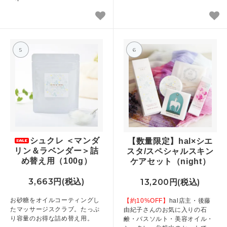
5
6
シュクレ ＜マンダ
【数量限定】hal×シエ
リン＆ラベンダー＞詰
スタ/スペシャルスキン
め替え用（100g）
ケアセット（night）
3,663円(税込)
13,200円(税込)
お砂糖をオイルコーティングし
【約10%OFF】
hal店主・後藤
たマッサージスクラブ。たっぷ
由紀子さんのお気に入りの石
り容量のお得な詰め替え用。
鹸・バスソルト・美容オイル・