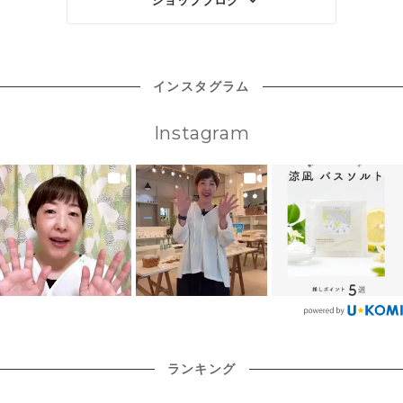
ストレスをかけない
ェ『アトリエモリヒコ』さんの珈琲もし
タッフさんの優しい指導のもと、気づけ
い。毛穴の詰まりを解消し、美髪へ。 ※
感じるブレンド。太陽の光を受けてきら
を込めて、様々な企画・イベント・特別
くは ホーリーバジルティー1杯をプレゼ
ば時間があっという間に過ぎ、マグネッ
使用量については目安です。お好みで調
きらと輝く海が、風がおさまり、静けさ
な商品等をご用意させていただきました
ントしていますので、ぜひご登録くださ
トができあがりました。 完成したマグネ
整してください。 ◆涼凪 ブレンド精油
に包まれる「凪」のような情景をイメー
（下記にご案内させていただきます）。
い！ ↓ご登録はこちら↓
ットは、オフィスの机にぺたり。PC作業
みずみずしいグレープフルーツを中心
ジして仕上げました。 発売は、8月5日。
どうぞ楽しんでご利用いただければ幸い
の合間に目が合うたび、なんだかうれし
に、グリーン調で清涼感のあるマートル
石鹸・バスソルト・シュガースクラブシ
です。 これからも、SAVON de SIESTA
インスタグラム
くなっております。 今回のワークショッ
とペパーミントをブレンド。風がすっと
ュクレ・ブレンド精油のラインナップで
をどうぞよろしくお願いいたします。 株
プの募集も、先着順ではなく募集期間内
通り抜けるような爽やかで涼やかな香り
す。 ◆涼凪 石鹸 石鹸には保湿力のある
式会社Savon de Siesta 代表取締役 附
に応募いただき、ご参加くださる方を抽
です。 たくさん考え事をして疲れを感じ
ホホバオイルと、竹炭パウダーを配合し
柴裕之 取締役 附柴彩子 ス
Instagram
選させていただきます。 日時 2026年9月
た時、すっきりと気分を変えてこれから
ました。 竹炭パウダーが夏の余分な皮脂
タッフ一同 創業21周年目の第一歩、本日
9日（水）18:00〜20:00 会場 シエスタラ
集中！という時などにおすすめです。 ＜
や毛穴汚れをやさしく吸着し、洗い上が
より、営業時間が変更となります！ これ
ボ 4階イベントスペース（札幌市中央区
おすすめの時＞ ●朝、目覚めた時や仕事
りは必要なうるおいが残る絶妙なバラン
まで以上に、みなさまの暮らしに寄り添
南1条西12丁目4-182） 参加費 6,600円
の合間に ●気分を軽やかにしたい時に
スに。すっきりとした心地よさと、しっ
ったお店であり続けられるよう、下記の
（税込） 定員 8名 服装・持ち物 塗料や
★香りを楽しむアイテム シエスタオリジ
とりとした洗い上がりを両立しました。
通り1時間営業時間を延長（開始前を長
オイルを使用しますので、汚れてもよい
ナルのアロマストーンに数的垂らして。
◎竹炭パウダー 竹炭は、古くから水のろ
く）いたします。 これまで：12:00〜
服装でお越しください。 エプロン・作業
液だれもしづらく持ち運びもらくらく。
過や調湿など、暮らしの中で親しまれて
18:00 → 8月1日より：11:00〜18:00
用手袋はこちらでご用意いたします（新
インテリアにも馴染みやすい国産ヒノキ
きた自然素材です。 竹炭がもつ本来の力
定休日：月曜日・火曜日（変更ありませ
品では
でできたアロマキャップ。ブレンド精油
を生かし、石鹸にも配合しました。微細
ん） これまでタイミングが合わなかった
瓶のキャップと付け替えて傾けると、木
に粉砕された竹炭パウダーは、余分な皮
方にも、もっと気軽にお立ち寄りいただ
に精油が染み込みアロマのやさしい香り
脂や毛穴汚れをやさしく吸着し、すっき
けたら。そんな思いで営業時間を見直し
が広がります。 ◆涼凪スペシャルセット
りとした洗い心地へ導きます。 すっきり
ました。営業時間が少し長くなること
アイテムが入ったお得なセットです。 通
感とうるおいのバランスを追求するた
で、みなさまにとってSiesta Labo.（シ
常価格の10％OFFでお買い求めいただけ
め、竹炭パウダーの配合量を何度も調整
エスタラボ）が、これまで以上に身近な
ます。おまとめ買いにぜひ！ ＜セット内
したこだわりの石鹸です。 ◎ホホバオイ
ランキング
存在になれたら嬉しいです。 そして、も
容＞ ・涼凪 石鹸 １個 ・
ル 磨き上げたお肌を守るのは、ホホバオ
うお気づきの方もたくさんいらっしゃる
涼凪 バスソルト ２個 ・涼凪
イル。 肌の表面に潤いのヴェールを作
ことと存じますが、今回の営業時間変更