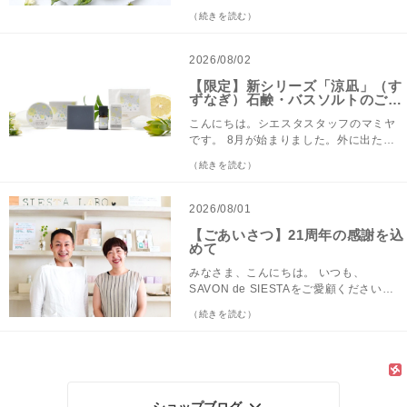
う石鹸は安心して使えることが一番大
イベント後、ご連絡いたします） ぜひこ
まう、不思議な魅力があるKIYATAの作
イルのパッケージで登場するのは、８月
（続きを読む）
切！ １日の終わり、たっぷり泡立てたや
ちらのフォームよりお気軽にご意見お寄
品。 たくさんのファンの方に愛されてい
限定「涼凪(すずなぎ)シリーズ」。ちょっ
ぎのミルク石鹸で顔から身体までやさし
せ下さい。みなさんからの質問、楽しみ
ます。KIYATAの世界を札幌でご紹介でき
とクールで可愛いこのテキスタイルが、
く洗うことが、１日頑張った自分をリセ
にしております。 ライブ配信は
ることをとっても嬉しく思っています。
チャコールグレーの石鹸とグレープフル
2026/08/02
ットする時間になっています。 特にお気
instagramから行うので、ぜひフォローし
今回は、作品の展示だけではなく、チー
ーツをブレンドした香りにぴったりなん
に入りなのが、もっちりとしたクリーミ
【限定】新シリーズ「涼凪」（す
てくださいね。21周年の感謝の気持ちを
ムKIYATAのみなさんの在店にあわせ、ワ
です。 香りを吸い込みつつパッケージを
ずなぎ）石鹸・バスソルトのご紹
ーな泡。弾力のある泡がとても気持ちよ
込め、毎晩20時から100日連続ライブも
ークショップも開催させていただきま
見ながら、毎日のお手入れのおともにし
介 8/5発売
く、お肌をやさしく包み込みながら洗い
配信中です！！商品の事はもちろん、
す。 ワークショップ第１弾の「掛け時計
てほしいなと思っています。 発売は、明
こんにちは。シエスタスタッフのマミヤ
上げてくれます。洗い上がりはしっとり
日々の出来事などゆるりとおしゃべりし
ワークショップ」には、本当にたくさん
日8月5日です！ 前回に引き続き、シュク
です。 8月が始まりました。外に出たと
すべすべ。乾燥しやすいお肌でも、つっ
ています。 ＝＝＝＝＝＝シエスタからの
の方にご応募をいただきました。ありが
レとブレンド精油のご紹介です。 ◆涼
たん強風と熱風にさらされ、冷房は避け
ぱり感がなく保湿感バツグンなところが
（続きを読む）
お知らせ＝＝＝＝＝＝ 炭の力でつるつる
とうございます。 今日ご案内させていた
凪 シュクレ てんさい糖をオイルでコー
たいけど体調のためにクーラーの中で過
大好きです。 やぎのミルクには、お肌の
素肌に。グレープフルーツの爽やかな香
だくワークショップ第２弾「小物づく
ティングしたシュガースクラブです。 手
ごす。特に今年の本州では、そのような
うるおいを守る保湿成分が含まれ、さら
り。 年に一度の創業セール！！いよいよ
り」はお仕事帰りにもご参加いただける
に乗せたシュクレを溶かしつつ、お顔を
毎日を過ごされている方が多いのではな
2026/08/01
にアボカドオイルがお肌をやわらかく整
始まりました 敏感肌の方も安心！無料サ
よう9/9の夜に開催します。 なまけも
軽くマッサージ。洗い流した後の肌はし
いでしょうか。みなさま、水分と休息を
えながら、しっとりとなめらかに洗い上
ンプル用意しています。 ▼ブログでお伝
【ごあいさつ】21周年の感謝を込
の、クマ、ラッコ、オオカミ、猫、うさ
っとりつるつるに。暑さでたまった皮脂
十分とって体調を整えてお過ごしくださ
げてくれます。 香りのある石鹸も好きな
めて
え切れない最新情報をSNSで発信してい
ぎ、あざらし。 当日お越しいただき、愛
や汚れでごわついた肌をきれいにしま
い。 シエスタでは、暑さもあり、せわし
ので時々使いますが、「やっぱり安心し
ます。ぜひフォロー・登録ください。 ・
らしい動物たちからひとつお選びいただ
す。小鼻まわりやひじ・ひざなどのざら
ない毎日の中に、ほっとひと息つく時間
みなさま、こんにちは。 いつも、
て使えるのはこれだな」と、結局戻って
instagram @savondesiesta ・Twitter
き、マグネットもしくはブローチに仕立
つきが気になる部分にお使いください。
をお届けできたら…。 そんな思いを込め
SAVON de SIESTAをご愛顧くださいま
くるのがやぎのミルク石鹸です。 今年6
@savondesiesta ・YouTube SAVON de
てる小物を作っていきます。 実は私は既
この香りは、頭皮にもおすすめ。暑さで
てお作りした、今月の限定「涼凪(すずな
して、ありがとうございます。 8月1日、
月には定番石鹸がリニューアルし、「や
SIESTA ・Facebook SAVON de SIESTA
（続きを読む）
にナマケモノのマグネットづくりを体験
頭もスッキリしたい！そんな時にもお使
ぎ)シリーズ」をご紹介します。 この香り
おかげさまで、わたしたちは創業21周年
ぎのミルク石鹸」に使っているミルクが
【直営店】公式LINE！ 直営店シエスタラ
させていただきました。中学卒業以来久
いください。 頭 1回あたり小匙1/2程度
をブレンドしたときの最初の印象が、炭
を迎えることができました。 みなさま
北海道産になりました！写真は原料とし
ボ公式LINEでは、お買い物情報をお届け
しぶりに握る彫刻刀。果たしてできるだ
シャンプーをする直前の、濡らした頭皮
酸飲料のような弾ける爽やかさ、それで
の、これまでのお力添えと支えがあり、
てミルクを使わせていただけることにな
しています。 また、ショップカードにご
ろうかと思いつつスタートするものの、
に使います。手のひらでシュクレに水を
いて落ち着く香り。みずみずしいグレー
今日まで続けて来れましたこと、心より
った、北海道日高町にある牧場のヤギち
登録いただくとご来店ポイントがつきま
小さな小物だからこそ、彫刻刀ひと彫り
含ませてペースト状にし、頭皮にもみ込
プフルーツに清涼感のあるハーブを重ね
感謝申し上げます。本当にありがとうご
ゃんです！とってもかわいい！！ 丁寧に
す！ 今なら4回のご来店で、お隣のカフ
で印象が変わっていく作品。KIYATAのス
んでからそのままシャンプーしてくださ
た香りは、爽やかさの中にも穏やかさを
ざいます。 本日より、みなさまへの感謝
ショップブログ