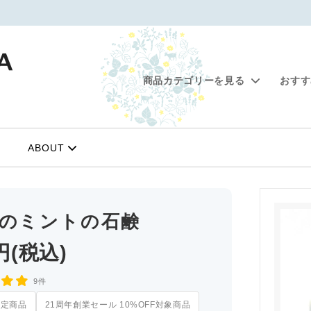
商品カテゴリーを見る
おす
&ヘアケア
創業セール 10%OFF対象商品
メイクアップ
シエスタで選ぶ予算別の贈り
ィオイル
ベースメイク
ABOUT
ちトート
お得なシンプルスキンケアセ
ソルト
カラーメイク
ンクリーム
ンプー・リンス
つのミントの石鹸
3円(税込)
9件
限定商品
21周年創業セール 10%OFF対象商品
ション
オーラルケア