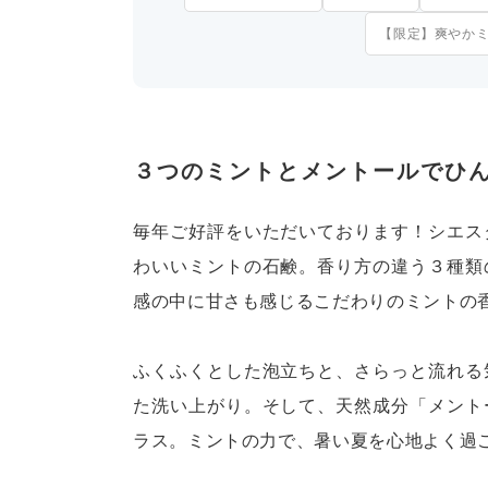
タオル類
バッ
【限定】爽やかミ
ソープディッシュ / 泡だてネット
靴下
オリジナル手ぬぐい
アク
シエスタの本棚（書籍）
洋服
食品
ギフト
３つのミントとメントールでひ
コーヒー/お茶等
ギフ
その他
ラッ
毎年ご好評をいただいております！シエス
わいいミントの石鹸。香り方の違う３種類
感の中に甘さも感じるこだわりのミントの
ふくふくとした泡立ちと、さらっと流れる
た洗い上がり。そして、天然成分「メント
ラス。ミントの力で、暑い夏を心地よく過