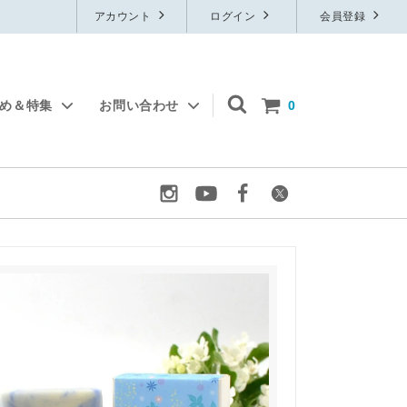
アカウント
ログイン
会員登録
すめ＆特集
お問い合わせ
0
物
フレグランス
無料サンプル
ルームフレグランス
ット
定番石鹸
ブレンド精油
アロマグッズ
ウイルスケア