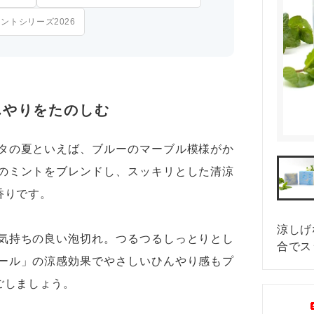
グ等
歯みがき
ントシリーズ2026
・インナー
セサリー
&ラッピング
イベント・ワークショップ
んやりをたのしむ
トにおすすめ
直営店Siesta Labo.
ピング
シエスタのテラコヤ
タの夏といえば、ブルーのマーブル模様がか
のミントをブレンドし、スッキリとした清涼
香りです。
涼しげ
気持ちの良い泡切れ。つるつるしっとりとし
合でス
ール」の涼感効果でやさしいひんやり感もプ
ごしましょう。