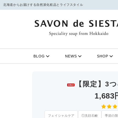
北海道からお届けする自然派化粧品とライフスタイル
フェイシャルケア
季節の限定商品
ボディ
21周年
①洗顔石鹸
ボデ
BLOG
NEWS
SHOP
定番商品
みつば
②マッサージスクラブ
バス
③化粧水
スキ
みつばちトート（姉妹ブランド）
④保湿美容オイル
シャ
【限定】3
UVケア
リップクリーム
1,68
無料サンプル
お得なセット
フェイシャルケア
①洗顔石鹸
季節の
雑貨
ファッ