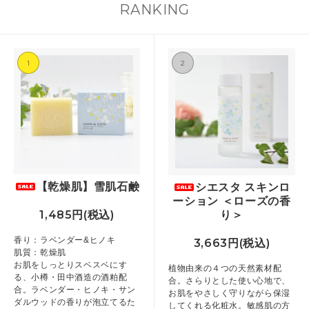
RANKING
オイルは、この精製前の黄褐色のものが
場所を続けてきて良かったと感じていま
ほとんどで、独特の香り（ナッツのよう
す。 忙しい毎日の中で、ほんの少し肩の
な香り）があり、少しベタっとしたつけ
力を抜ける場所。 何かを買う日だけでは
心地ですが、シエスタのモリンガオイル
なく、「ちょっと寄ってみようかな」と
は、無色透明で、匂いがなく、サラッと
思える場所。 そんなお店であり続けたい
1
2
した使い心地が特徴です。 なので、
と、私たちは思っています。 営業時間が
SAVON de SIESTAの美容オイル『シエ
少し変わることで、みなさまにとってシ
スタオイルセラム モリンガ』は、サラッ
エスタラボが、これまで以上に身近な存
と馴染む使用感が実現できています。 強
在になれたら嬉しいです。 そして今回の
い紫外線や冷房で気づかず乾燥が進みが
営業時間変更にあわせて、新しく店舗ス
ちな夏に、モリ
タッフが仲間入りしました。 今日は、そ
のご紹介をさせてください。 みなさま、
はじめまして。 7月から店舗スタッフと
して勤務しております、ワタナベ サチエ
と申します。 数年前、アヤコさんが愛用
【乾燥肌】雪肌石鹸
シエスタ スキンロ
されていた手帳がきっかけでSAVON de
ーション ＜ローズの香
SIESTAを知り、それ以来、石鹸やスキン
1,485円(税込)
り＞
ケアを愛用しています。 毎月発売される
限定
香り：ラベンダー&ヒノキ
3,663円(税込)
肌質：乾燥肌
お肌をしっとりスベスベにす
植物由来の４つの天然素材配
る、小樽・田中酒造の酒粕配
合。さらりとした使い心地で、
合。ラベンダー・ヒノキ・サン
お肌をやさしく守りながら保湿
ダルウッドの香りが泡立てるた
してくれる化粧水。敏感肌の方