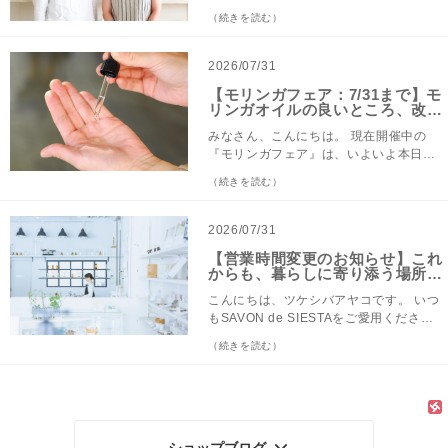
てる小物を作っていきます。 実は私は既
この香りは、頭皮にもおすすめ。暑さで
てお作りした、今月の限定「涼凪(すずな
して、ありがとうございます。 8月1日、
（続きを読む）
にナマケモノのマグネットづくりを体験
頭もスッキリしたい！そんな時にもお使
ぎ)シリーズ」をご紹介します。 この香り
おかげさまで、わたしたちは創業21周年
させていただきました。中学卒業以来久
いください。 頭 1回あたり小匙1/2程度
をブレンドしたときの最初の印象が、炭
を迎えることができました。 みなさま
しぶりに握る彫刻刀。果たしてできるだ
シャンプーをする直前の、濡らした頭皮
酸飲料のような弾ける爽やかさ、それで
の、これまでのお力添えと支えがあり、
2026/07/31
ろうかと思いつつスタートするものの、
に使います。手のひらでシュクレに水を
いて落ち着く香り。みずみずしいグレー
今日まで続けて来れましたこと、心より
小さな小物だからこそ、彫刻刀ひと彫り
【モリンガフェア：7/31まで】モ
含ませてペースト状にし、頭皮にもみ込
プフルーツに清涼感のあるハーブを重ね
感謝申し上げます。本当にありがとうご
リンガオイルの良いところ、改め
で印象が変わっていく作品。KIYATAのス
んでからそのままシャンプーしてくださ
た香りは、爽やかさの中にも穏やかさを
ざいます。 本日より、みなさまへの感謝
てお伝えします！
タッフさんの優しい指導のもと、気づけ
い。毛穴の詰まりを解消し、美髪へ。 ※
感じるブレンド。太陽の光を受けてきら
を込めて、様々な企画・イベント・特別
みなさん、こんにちは。 現在開催中の
ば時間があっという間に過ぎ、マグネッ
使用量については目安です。お好みで調
きらと輝く海が、風がおさまり、静けさ
な商品等をご用意させていただきました
『モリンガフェア』は、いよいよ本日で
トができあがりました。 完成したマグネ
整してください。 ◆涼凪 ブレンド精油
に包まれる「凪」のような情景をイメー
（下記にご案内させていただきます）。
終了となります。 ちょうど昨日、ある方
ットは、オフィスの机にぺたり。PC作業
（続きを読む）
みずみずしいグレープフルーツを中心
ジして仕上げました。 発売は、8月5日。
どうぞ楽しんでご利用いただければ幸い
とお会いしたのですが、はじめて美容オ
の合間に目が合うたび、なんだかうれし
に、グリーン調で清涼感のあるマートル
石鹸・バスソルト・シュガースクラブシ
です。 これからも、SAVON de SIESTA
イル『シエスタオイルセラム モリンガ』
くなっております。 今回のワークショッ
とペパーミントをブレンド。風がすっと
ュクレ・ブレンド精油のラインナップで
をどうぞよろしくお願いいたします。 株
を使ってみて「ものすごく良かった！」
2026/07/31
プの募集も、先着順ではなく募集期間内
通り抜けるような爽やかで涼やかな香り
す。 ◆涼凪 石鹸 石鹸には保湿力のある
式会社Savon de Siesta 代表取締役 附
と感激されていました。 オイルなのにべ
に応募いただき、ご参加くださる方を抽
です。 たくさん考え事をして疲れを感じ
【営業時間変更のお知らせ】これ
ホホバオイルと、竹炭パウダーを配合し
柴裕之 取締役 附柴彩子 ス
たつかず、肌にすう～っとなじんで、肌
選させていただきます。 日時 2026年9月
からも、暮らしに寄り添う場所で
た時、すっきりと気分を変えてこれから
ました。 竹炭パウダーが夏の余分な皮脂
タッフ一同 創業21周年目の第一歩、本日
の調子がととのって、翌朝すぐに肌の違
あるために。
9日（水）18:00〜20:00 会場 シエスタラ
集中！という時などにおすすめです。 ＜
や毛穴汚れをやさしく吸着し、洗い上が
より、営業時間が変更となります！ これ
いを実感した、と… その方も、最初は
こんにちは、ツケシバアヤコです。 いつ
ボ 4階イベントスペース（札幌市中央区
おすすめの時＞ ●朝、目覚めた時や仕事
りは必要なうるおいが残る絶妙なバラン
まで以上に、みなさまの暮らしに寄り添
「夏のスキンケアにオイルを使うのはど
もSAVON de SIESTAをご愛用くださ
南1条西12丁目4-182） 参加費 6,600円
の合間に ●気分を軽やかにしたい時に
スに。すっきりとした心地よさと、しっ
ったお店であり続けられるよう、下記の
うなのかな？」と、思っていたそうです
り、本当にありがとうございます。 おか
（税込） 定員 8名 服装・持ち物 塗料や
★香りを楽しむアイテム シエスタオリジ
（続きを読む）
とりとした洗い上がりを両立しました。
通り1時間営業時間を延長（開始前を長
が、実はそう思われていらっしゃる方は
げさまで、8月1日にSAVON de SIESTA
オイルを使用しますので、汚れてもよい
ナルのアロマストーンに数的垂らして。
◎竹炭パウダー 竹炭は、古くから水のろ
く）いたします。 これまで：12:00〜
少なくありません。 でも、一度使ってみ
は21周年を迎えます。たくさんのお客様
服装でお越しください。 エプロン・作業
液だれもしづらく持ち運びもらくらく。
過や調湿など、暮らしの中で親しまれて
18:00 → 8月1日より：11:00〜18:00
ていただけると、その良さをものすごく
との出会いに支えられ、ここまで歩んで
用手袋はこちらでご用意いたします（新
インテリアにも馴染みやすい国産ヒノキ
きた自然素材です。 竹炭がもつ本来の力
定休日：月曜日・火曜日（変更ありませ
実感いただけると思います！ 本日のブロ
くることができました。心より感謝申し
品では
でできたアロマキャップ。ブレンド精油
を生かし、石鹸にも配合しました。微細
ん） これまでタイミングが合わなかった
グでは、改めてモリンガオイルの良さを
上げます。 今日は、みなさまへひとつお
瓶のキャップと付け替えて傾けると、木
に粉砕された竹炭パウダーは、余分な皮
方にも、もっと気軽にお立ち寄りいただ
ご紹介させていただきます。 美容オイル
知らせがあります。 8月1日より、直営店
ショップブログ