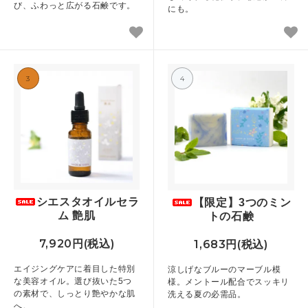
び、ふわっと広がる石鹸です。
にも。
3
4
シエスタオイルセラ
【限定】3つのミン
ム 艶肌
トの石鹸
7,920円(税込)
1,683円(税込)
エイジングケアに着目した特別
涼しげなブルーのマーブル模
な美容オイル。選び抜いた5つ
様。メントール配合でスッキリ
の素材で、しっとり艶やかな肌
洗える夏の必需品。
へ。