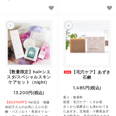
5
6
【数量限定】hal×シエ
【毛穴ケア】あずき
スタ/スペシャルスキン
石鹸
ケアセット（night）
1,485円(税込)
13,200円(税込)
香り：無香料
肌質：毛穴ケア・くすみ肌
【約10%OFF】
hal店主・後藤
古くから肌磨きにも使われてき
由紀子さんのお気に入りの石
たあずき。北海道・十勝産あず
鹸・バスソルト・美容オイル・
きの粉末が、 毛穴の汚れをやさ