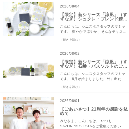
さん、由佳さんご夫妻が2008年に木工ユ
2026/08/04
ニット・KIYATAとして立ち上げました。
【限定】新シリーズ「涼凪」（す
まるで絵本から飛び出してきたような愛
ずなぎ）シュクレ・ブレンド精油
おしい動物たちが、ランプや掛け時計、
のご紹介 8/5発売
手鏡やブローチなど姿を変え。目が合う
こんにちは。シエスタスタッフのマミヤ
たび思わず「ふふっ」と笑顔になってし
です。 爽やかで涼やか、そんなテキスタ
まう、不思議な魅力があるKIYATAの作
イルのパッケージで登場するのは、８月
（続きを読む）
品。 たくさんのファンの方に愛されてい
限定「涼凪(すずなぎ)シリーズ」。ちょっ
ます。KIYATAの世界を札幌でご紹介でき
とクールで可愛いこのテキスタイルが、
ることをとっても嬉しく思っています。
チャコールグレーの石鹸とグレープフル
2026/08/02
今回は、作品の展示だけではなく、チー
ーツをブレンドした香りにぴったりなん
【限定】新シリーズ「涼凪」（す
ムKIYATAのみなさんの在店にあわせ、ワ
です。 香りを吸い込みつつパッケージを
ずなぎ）石鹸・バスソルトのご紹
ークショップも開催させていただきま
見ながら、毎日のお手入れのおともにし
介 8/5発売
す。 ワークショップ第１弾の「掛け時計
てほしいなと思っています。 発売は、明
こんにちは。シエスタスタッフのマミヤ
ワークショップ」には、本当にたくさん
日8月5日です！ 前回に引き続き、シュク
です。 8月が始まりました。外に出たと
の方にご応募をいただきました。ありが
レとブレンド精油のご紹介です。 ◆涼
たん強風と熱風にさらされ、冷房は避け
（続きを読む）
とうございます。 今日ご案内させていた
凪 シュクレ てんさい糖をオイルでコー
たいけど体調のためにクーラーの中で過
だくワークショップ第２弾「小物づく
ティングしたシュガースクラブです。 手
ごす。特に今年の本州では、そのような
り」はお仕事帰りにもご参加いただける
に乗せたシュクレを溶かしつつ、お顔を
毎日を過ごされている方が多いのではな
2026/08/01
よう9/9の夜に開催します。 なまけも
軽くマッサージ。洗い流した後の肌はし
いでしょうか。みなさま、水分と休息を
【ごあいさつ】21周年の感謝を込
の、クマ、ラッコ、オオカミ、猫、うさ
っとりつるつるに。暑さでたまった皮脂
十分とって体調を整えてお過ごしくださ
めて
ぎ、あざらし。 当日お越しいただき、愛
や汚れでごわついた肌をきれいにしま
い。 シエスタでは、暑さもあり、せわし
らしい動物たちからひとつお選びいただ
す。小鼻まわりやひじ・ひざなどのざら
ない毎日の中に、ほっとひと息つく時間
みなさま、こんにちは。 いつも、
き、マグネットもしくはブローチに仕立
つきが気になる部分にお使いください。
をお届けできたら…。 そんな思いを込め
SAVON de SIESTAをご愛顧くださいま