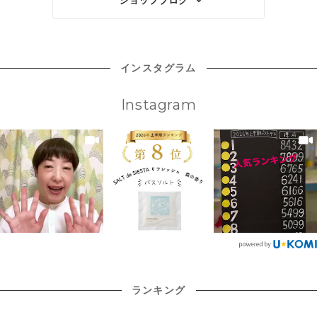
に精油が染み込みアロマのやさしい香り
脂や毛穴汚れをやさしく吸着し、すっき
けたら。そんな思いで営業時間を見直し
『シエスタオイルセラム モリンガ』は、
シエスタラボの営業時間を変更いたしま
が広がります。 ◆涼凪スペシャルセット
りとした洗い心地へ導きます。 すっきり
ました。営業時間が少し長くなること
原料には世界最高峰の品質のイロコスモ
す。 これまで 12:00〜18:00 8月1日より
アイテムが入ったお得なセットです。 通
感とうるおいのバランスを追求するた
で、みなさまにとってSiesta Labo.（シ
リンガを100%使用した、製造工程や生産
11:00〜18:00 定休日 月曜日・火曜日 開
常価格の10％OFFでお買い求めいただけ
め、竹炭パウダーの配合量を何度も調整
エスタラボ）が、これまで以上に身近な
背景（フェアトレードや植樹、環境保全
店時間が、これまでより1時間早くなりま
ます。おまとめ買いにぜひ！ ＜セット内
したこだわりの石鹸です。 ◎ホホバオイ
存在になれたら嬉しいです。 そして、も
など）にもこだわり抜いてお届けしてい
す。 「午前中なら行けるのに。」 「もう
インスタグラム
容＞ ・涼凪 石鹸 １個 ・
ル 磨き上げたお肌を守るのは、ホホバオ
うお気づきの方もたくさんいらっしゃる
る、わたしもスタッフもイチオシの
少し早く開いていたら立ち寄れるのだけ
涼凪 バスソルト ２個 ・涼凪
イル。 肌の表面に潤いのヴェールを作
ことと存じますが、今回の営業時間変更
SAVON de SIESTAを代表するスキンケ
れど。」 そんなお声をいただくことがあ
シュクレ １個 ※ブレンド精油
り、しっとりなめらかな洗い上がりに仕
にあわせて、Delphi momo（デルフィモ
アアイテムのひとつです。 ★べたつかな
りました。 これまでタイミングが合わな
Instagram
は含まれません。 8月限定「涼
上げました。 たくさん泡立てて、もっち
モ）の作家としても活躍されている渡邊
い秘密は、精製した世界最高水準の品質
かった方にも、もっと気軽にお立ち寄り
りとした泡が肌を包み込む気持ちよさを
佐智恵さんが、新しく店舗スタッフが仲
のモリンガオイル オイル美容に二の足を
いただけたら。そんな思いで営業時間を
感じてください。 ◆涼凪 バスソルト ミ
間入りしました。どうぞよろしくお願い
踏んでいる人は、「オイル」と聞いて、
見直しました。 私たちにとってシエスタ
ネラル豊富な死海の塩を使用。夏の入浴
いたします。 創業記念セールは本日スタ
「べたつき」をイメージするのではない
ラボは、石鹸やスキンケアを販売するだ
は、ぬるめのお湯の半身浴で気分もリフ
ート、8月31日までオリジナルアイテム
でしょうか？ そういう人こそ、ぜひ
けのお店ではありません。 お肌のお悩み
レッシュ。 グリーン調の清涼感のあるマ
10%OFF！ みなさまへの感謝の気持ちを
SAVON de SIESTAの美容オイル『シエ
を伺い、一緒に今の肌に合うものを考え
ートルとペパーミントの香りで、疲れを
込めて、SAVON de SIESTAオリジナル
スタオイルセラム モリンガ』を一度試し
たり。 工房の窓から、ひとつひとつ手仕
癒すバスタイムを楽しみください。 8月
アイテムが８月中10%OFFでお買い物い
ていただければと思います。 SAVON de
事で作られている様子をご覧いただき、
限定「涼凪シリーズ」は8月5日(水)か
ただけます。 これまでの創業記念セール
SIESTAのモリンガオイルを初めて使った
ものづくりの温もりを感じていただいた
ら、オンラインショップと直営店で販売
対象商品は定番アイテムのみとなってい
方は、まず「サラッと」感にびっくり！
り。 毎月開催する企画展では、私たちが
スタート！1
るのですが、今回は限定商品(８月限定除
されます。 べたつきを感じることなく、
心から素敵だと思う作り手の作品をご紹
く)、タオル類も対象となります！また、
すう～っとお肌に馴染んでいくのが心地
介し、「こんな暮らしもいいな」と思え
これまで対象となっていなかった『みつ
良くて、オイル美容でこの感覚は初体験
る出会いをお届けしたり。 「ここへ来る
ばちトート』も対象となります！！ 【セ
になると思います。 その秘密は、日本の
と香りに包まれて気持ちがほどけま
ール期間】 2026年8月1日(土)12時～8月
高度な精製技術を用い、医療品にも使わ
ランキング
す。」 「シエスタで出会ったものが、毎
31日(月) ＊直営店Siesta Labo.は定
れる品質に仕上げたモリンガオイルにあ
日の暮らしを少し豊かにしてくれていま
ります。 一般的に流通しているモリンガ
す。」 そんな言葉をいただくたび、この